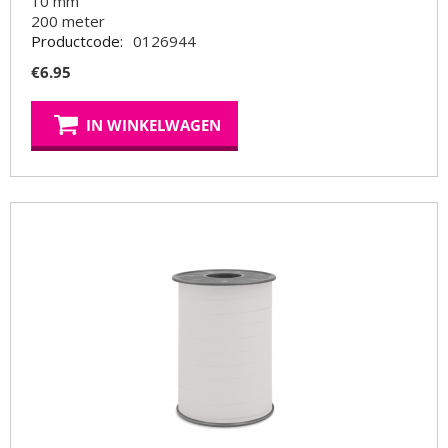
10 mm
200
meter
Productcode:
0126944
€
6.95
IN WINKELWAGEN