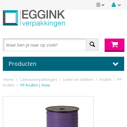
Producten
Home
/
Cadeauverpakkingen
/
Linten en strikken
/
Krullint
/
PP
krullint
/
PP Krullint | Viola