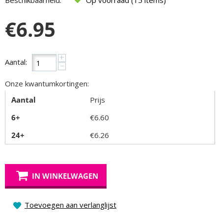
Beschikbaarheid:
Op voorraad (15 items)
€
6.95
+
Aantal:
−
Onze kwantumkortingen:
Aantal
Prijs
6+
€
6.60
24+
€
6.26
IN WINKELWAGEN
Toevoegen aan verlanglijst