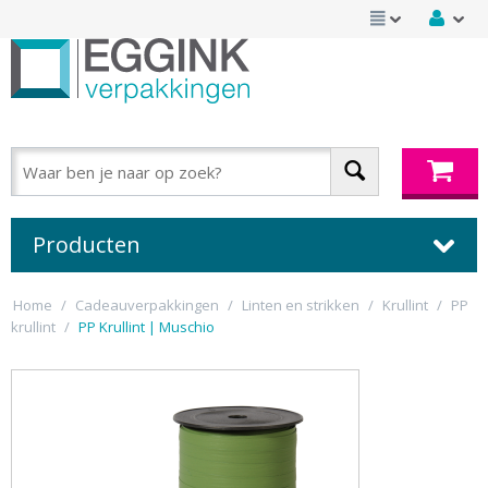
Producten
Home
/
Cadeauverpakkingen
/
Linten en strikken
/
Krullint
/
PP
krullint
/
PP Krullint | Muschio