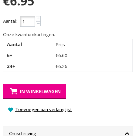
€
6.95
+
Aantal:
−
Onze kwantumkortingen:
Aantal
Prijs
6+
€
6.60
24+
€
6.26
IN WINKELWAGEN
Toevoegen aan verlanglijst
Omschrijving