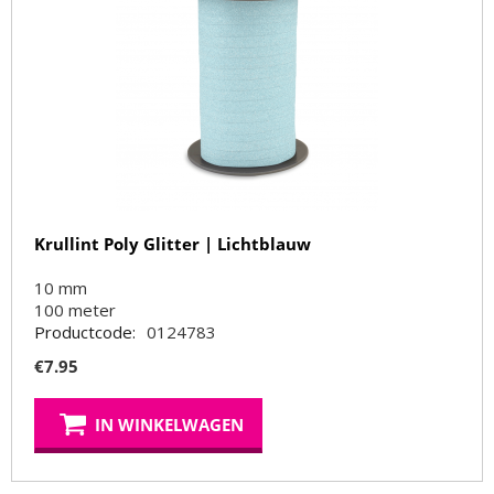
Krullint Poly Glitter | Lichtblauw
10 mm
100
meter
Productcode:
0124783
€
7.95
IN WINKELWAGEN