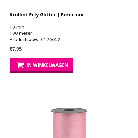
Krullint Poly Glitter | Bordeaux
10 mm
100
meter
Productcode:
0126652
€
7.95
IN WINKELWAGEN