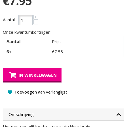
€
7.95
+
Aantal:
−
Onze kwantumkortingen:
Aantal
Prijs
6+
€
7.55
IN WINKELWAGEN
Toevoegen aan verlanglijst
Omschrijving
Lint met een glitterstructuur in de kleur bruin.