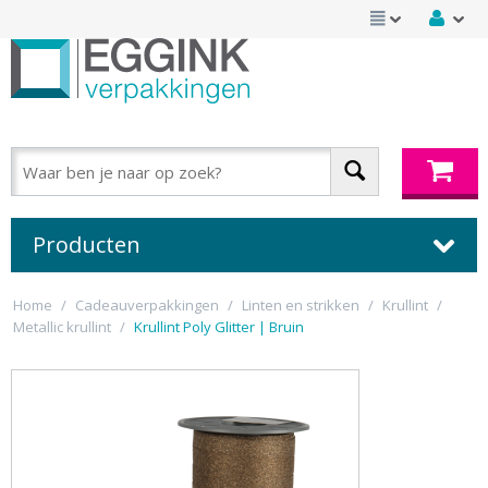
Producten
Home
/
Cadeauverpakkingen
/
Linten en strikken
/
Krullint
/
Metallic krullint
/
Krullint Poly Glitter | Bruin