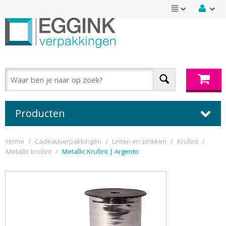
Producten
Home
/
Cadeauverpakkingen
/
Linten en strikken
/
Krullint
/
Metallic krullint
/
Metallic Krullint | Argento