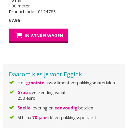
10 mm
100
meter
Productcode:
0124783
€
7.95
IN WINKELWAGEN
Daarom kies je voor Eggink
Het
grootste
assortiment verpakkingsmaterialen
Gratis
verzending vanaf
250 euro
Snelle
levering en
eenvoudig
betalen
Al bijna
70 jaar
dé verpakkingsspecialist