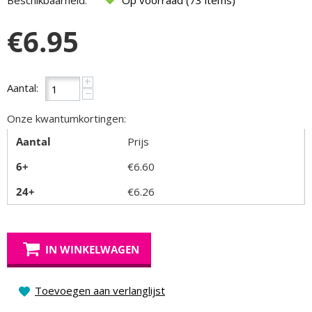
Beschikbaarheid:
Op voorraad (73 items)
€
6.95
+
Aantal:
−
Onze kwantumkortingen:
Aantal
Prijs
6+
€
6.60
24+
€
6.26
IN WINKELWAGEN
Toevoegen aan verlanglijst