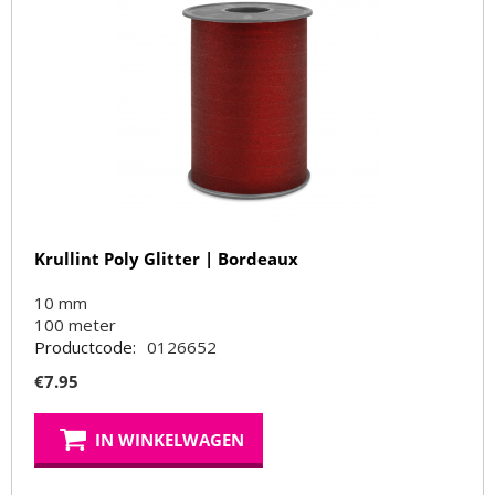
Krullint Poly Glitter | Bordeaux
10 mm
100
meter
Productcode:
0126652
€
7.95
IN WINKELWAGEN