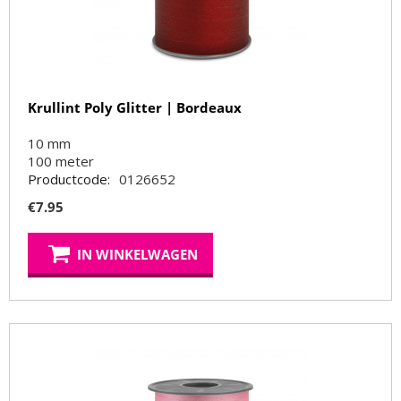
Krullint Poly Glitter | Bordeaux
10 mm
100
meter
Productcode:
0126652
€
7.95
IN WINKELWAGEN