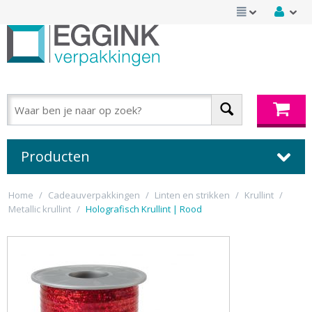
Producten
Home
/
Cadeauverpakkingen
/
Linten en strikken
/
Krullint
/
Metallic krullint
/
Holografisch Krullint | Rood