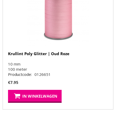
Krullint Poly Glitter | Oud Roze
10 mm
100
meter
Productcode:
0126651
€
7.95
IN WINKELWAGEN