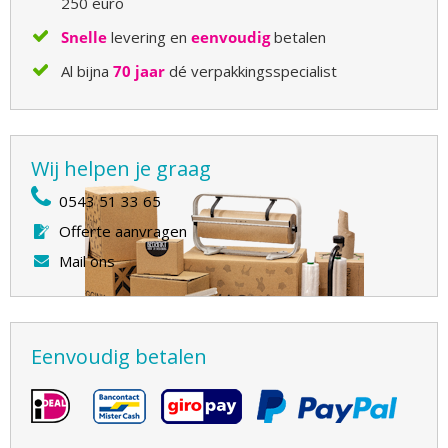
250 euro
Snelle
levering en
eenvoudig
betalen
Al bijna
70 jaar
dé verpakkingsspecialist
Wij helpen je graag
0543 51 33 65
Offerte aanvragen
Mail ons
Eenvoudig betalen