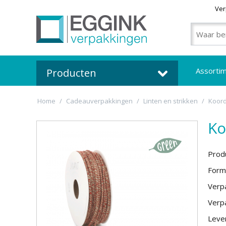
Ver
Assorti
Producten
Home
/
Cadeauverpakkingen
/
Linten en strikken
/
Koor
Ko
Prod
Form
Verpa
Verpa
Lever