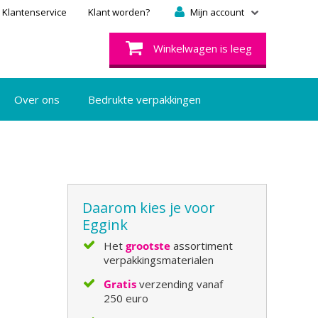
Klantenservice
Klant worden?
Mijn account
Winkelwagen is leeg
Over ons
Bedrukte verpakkingen
Daarom kies je voor
Eggink
Het
grootste
assortiment
verpakkingsmaterialen
Gratis
verzending vanaf
250 euro