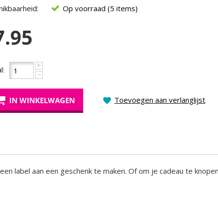
ikbaarheid:
Op voorraad (5 items)
7.95
+
l:
−
Toevoegen aan verlanglijst
IN WINKELWAGEN
 om een label aan een geschenk te maken. Of om je cadeau te knopen