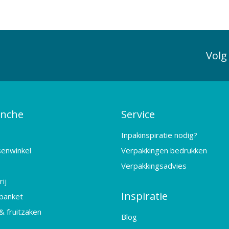
Volg
anche
Service
Inpakinspiratie nodig?
senwinkel
Verpakkingen bedrukken
Verpakkingsadvies
ij
Inspiratie
banket
& fruitzaken
Blog