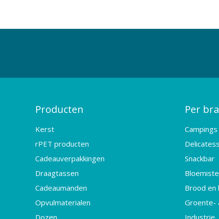
Producten
Per br
Kerst
Campings
rPET producten
Delicates
Cadeauverpakkingen
Snackbar
Draagtassen
Bloemister
Cadeaumanden
Brood en 
Opvulmaterialen
Groente- 
Dozen
Industrie