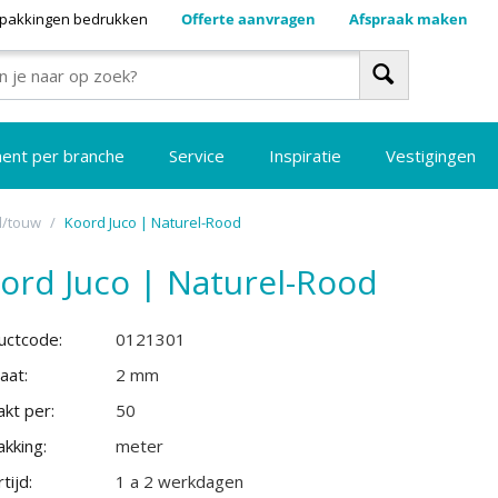
pakkingen bedrukken
Offerte aanvragen
Afspraak maken
ment per branche
Service
Inspiratie
Vestigingen
d/touw
/
Koord Juco | Naturel-Rood
ord Juco | Naturel-Rood
uctcode:
0121301
aat:
2 mm
kt per:
50
kking:
meter
tijd:
1 a 2 werkdagen