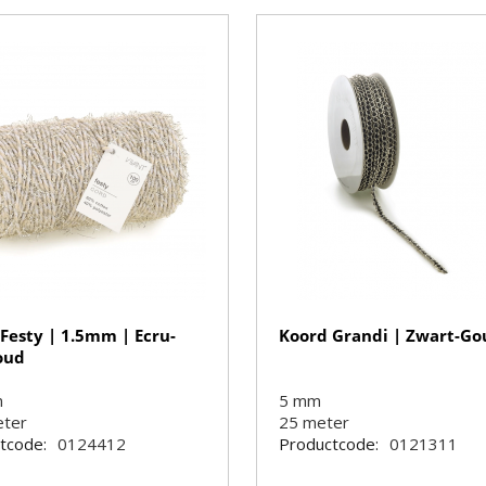
Festy | 1.5mm | Ecru-
Koord Grandi | Zwart-Go
oud
m
5 mm
eter
25
meter
tcode:
0124412
Productcode:
0121311