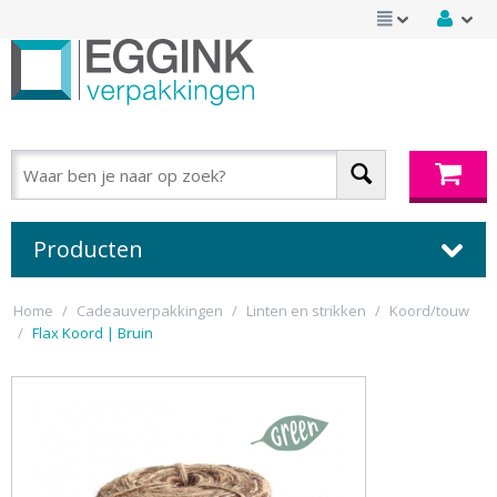
Producten
Home
/
Cadeauverpakkingen
/
Linten en strikken
/
Koord/touw
/
Flax Koord | Bruin