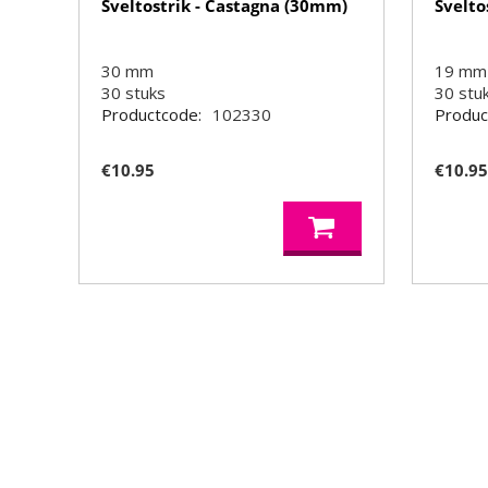
Sveltostrik - Castagna (30mm)
Svelto
30 mm
19 mm
30
stuks
30
stu
Productcode:
102330
Produc
€
10.95
€
10.9