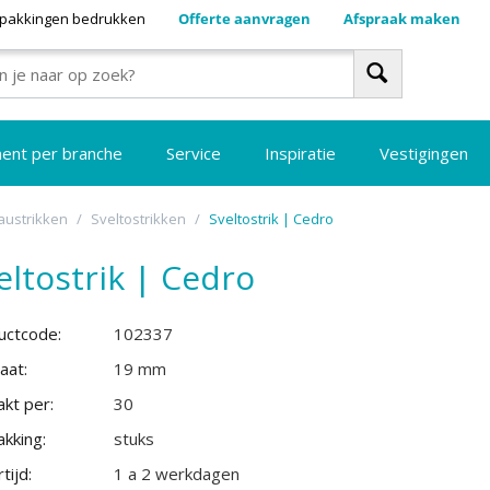
pakkingen bedrukken
Offerte aanvragen
Afspraak maken
ment per branche
Service
Inspiratie
Vestigingen
ustrikken
/
Sveltostrikken
/
Sveltostrik | Cedro
eltostrik | Cedro
uctcode:
102337
aat:
19 mm
kt per:
30
kking:
stuks
tijd:
1 a 2 werkdagen