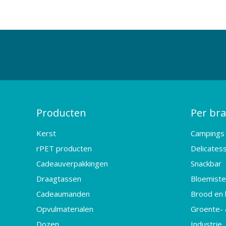
Producten
Per br
Kerst
Campings
rPET producten
Delicates
Cadeauverpakkingen
Snackbar
Draagtassen
Bloemister
Cadeaumanden
Brood en 
Opvulmaterialen
Groente- 
Dozen
Industrie