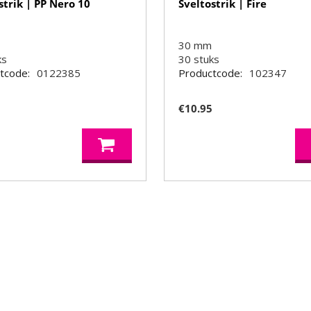
strik | PP Nero 10
Sveltostrik | Fire
30 mm
ks
30
stuks
tcode:
0122385
Productcode:
102347
5
€
10.95