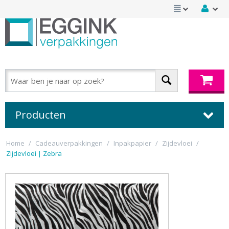
Producten
Home
/
Cadeauverpakkingen
/
Inpakpapier
/
Zijdevloei
/
Zijdevloei | Zebra