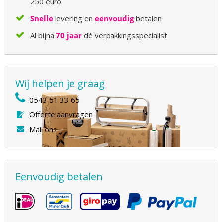
250 euro
Snelle
levering en
eenvoudig
betalen
Al bijna
70 jaar
dé verpakkingsspecialist
Wij helpen je graag
0543 51 33 65
Offerte aanvragen
Mail ons
Eenvoudig betalen