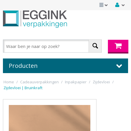
Producten
Home
/
Cadeauverpakkingen
/
Inpakpapier
/
Zijdevloei
/
Zijdevloei | Bruinkraft