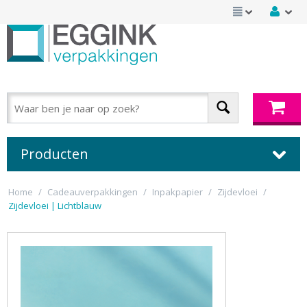
Producten
Home
/
Cadeauverpakkingen
/
Inpakpapier
/
Zijdevloei
/
Zijdevloei | Lichtblauw