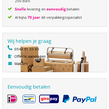
250 euro
Snelle
levering en
eenvoudig
betalen
Al bijna
70 jaar
dé verpakkingsspecialist
Wij helpen je graag
0543 51 33 65
Offerte aanvragen
Mail ons
Eenvoudig betalen