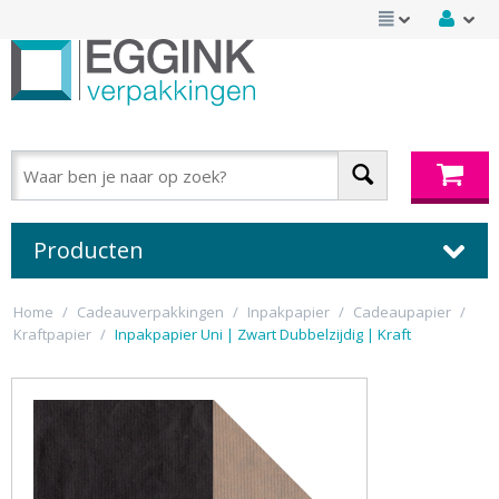
Producten
Home
/
Cadeauverpakkingen
/
Inpakpapier
/
Cadeaupapier
/
Kraftpapier
/
Inpakpapier Uni | Zwart Dubbelzijdig | Kraft