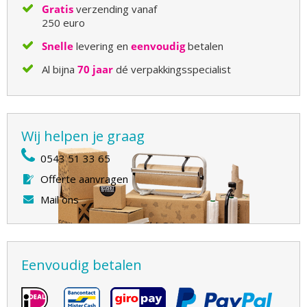
Gratis
verzending vanaf
250 euro
Snelle
levering en
eenvoudig
betalen
Al bijna
70 jaar
dé verpakkingsspecialist
Wij helpen je graag
0543 51 33 65
Offerte aanvragen
Mail ons
Eenvoudig betalen