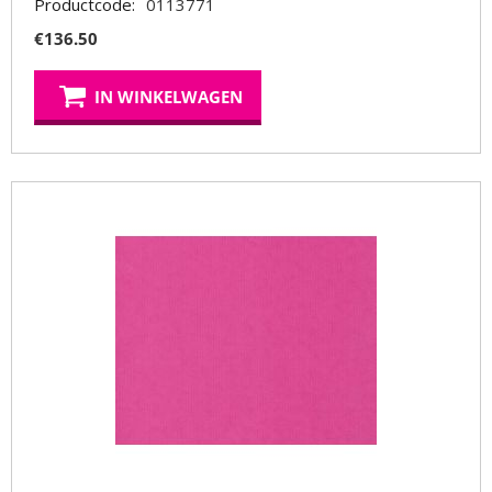
Productcode:
0113771
€
136.50
IN WINKELWAGEN