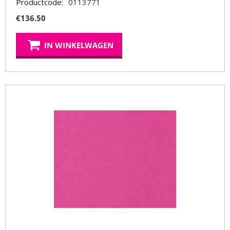
Productcode:
0113771
€
136.50
IN WINKELWAGEN