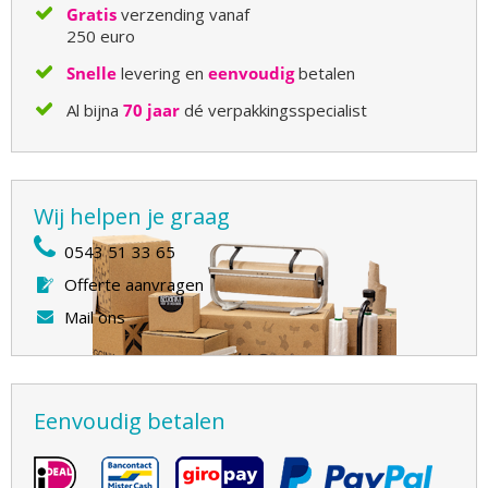
Gratis
verzending vanaf
250 euro
Snelle
levering en
eenvoudig
betalen
Al bijna
70 jaar
dé verpakkingsspecialist
Wij helpen je graag
0543 51 33 65
Offerte aanvragen
Mail ons
Eenvoudig betalen