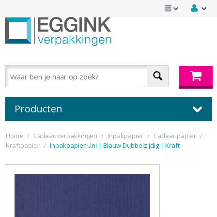
Producten
Home
/
Cadeauverpakkingen
/
Inpakpapier
/
Cadeaupapier
/
Kraftpapier
/
Inpakpapier Uni | Blauw Dubbelzijdig | Kraft