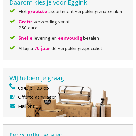
Daarom kies je voor Eggink
Het
grootste
assortiment verpakkingsmaterialen
Gratis
verzending vanaf
250 euro
Snelle
levering en
eenvoudig
betalen
Al bijna
70 jaar
dé verpakkingsspecialist
Wij helpen je graag
0543 51 33 65
Offerte aanvragen
Mail ons
Eenvoudig betalen