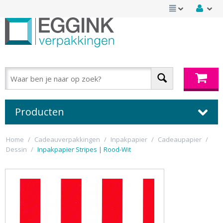
Producten
Home
/
Cadeauverpakkingen
/
Inpakpapier
/
Cadeaupapier
/
Dessin
/
Inpakpapier Stripes | Rood-Wit