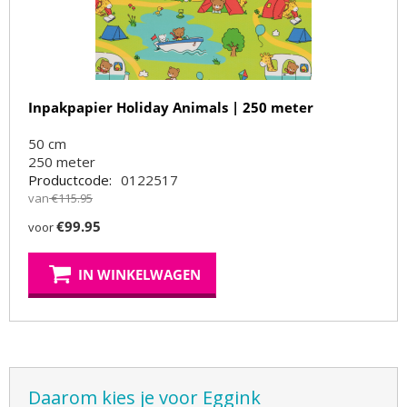
Inpakpapier Holiday Animals | 250 meter
50 cm
250
meter
Productcode:
0122517
van
€
115.95
€
99.95
voor
IN WINKELWAGEN
Daarom kies je voor Eggink