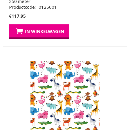
250
meter
Productcode:
0125001
€
117.95
IN WINKELWAGEN