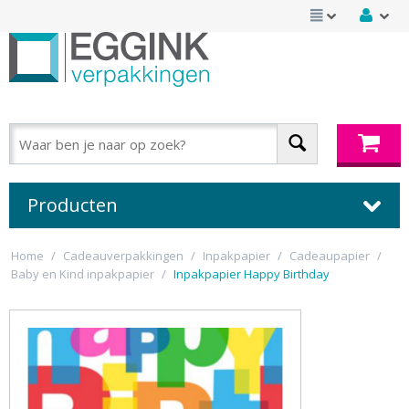
Producten
Home
/
Cadeauverpakkingen
/
Inpakpapier
/
Cadeaupapier
/
Baby en Kind inpakpapier
/
Inpakpapier Happy Birthday