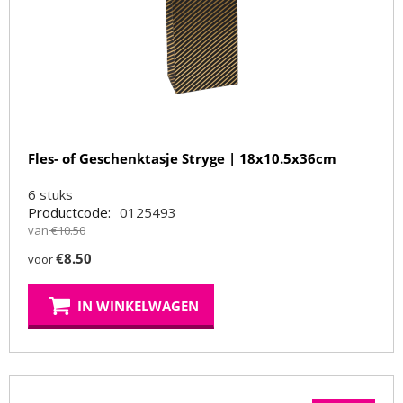
Fles- of Geschenktasje Stryge | 18x10.5x36cm
6
stuks
Productcode:
0125493
van
€
10.50
€
8.50
voor
IN WINKELWAGEN