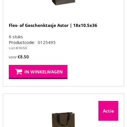
Fles- of Geschenktasje Astor | 18x10.5x36
6
stuks
Productcode:
0125495
van
€
10.50
€
8.50
voor
IN WINKELWAGEN
Actie