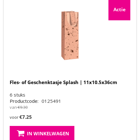
Actie
Fles- of Geschenktasje Splash | 11x10.5x36cm
6
stuks
Productcode:
0125491
van
€
9.30
€
7.25
voor
IN WINKELWAGEN