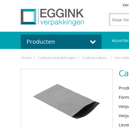
Ver
Assorti
Producten
Home
/
Cadeauverpakkingen
/
Cadeauzakjes
/
Uni cad
Ca
Prod
Form
Verpa
Verpa
Lever