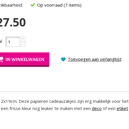
ikbaarheid:
Op voorraad (7 items)
27.50
+
l:
−
Toevoegen aan verlanglijst
IN WINKELWAGEN
12x19cm. Deze papieren cadeauzakjes zijn erg makkelijk voor het
n een frisse kleur nog leuker te maken met een
deco
of een
etiket