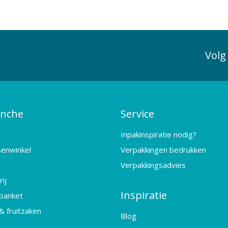
Volg
anche
Service
Inpakinspiratie nodig?
senwinkel
Verpakkingen bedrukken
Verpakkingsadvies
ij
Inspiratie
banket
& fruitzaken
Blog