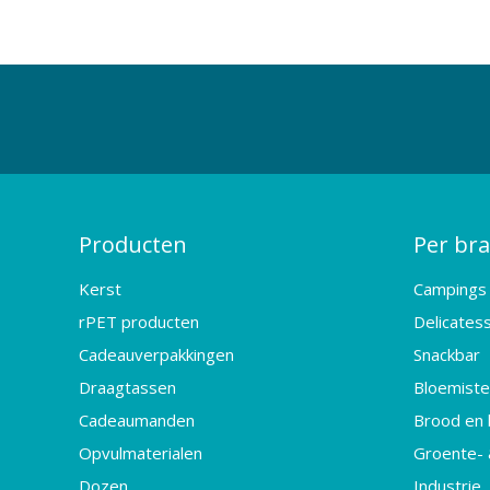
Producten
Per br
Kerst
Campings
rPET producten
Delicates
Cadeauverpakkingen
Snackbar
Draagtassen
Bloemister
Cadeaumanden
Brood en 
Opvulmaterialen
Groente- 
Dozen
Industrie