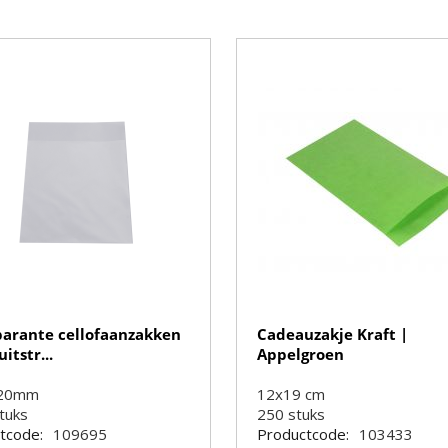
parante cellofaanzakken
Cadeauzakje Kraft |
itstr...
Appelgroen
220mm
12x19 cm
tuks
250
stuks
tcode:
109695
Productcode:
103433