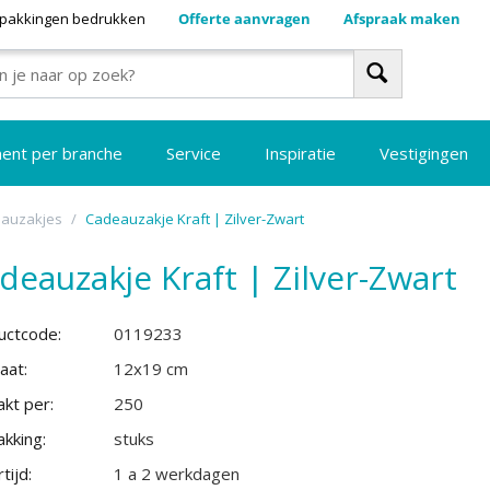
pakkingen bedrukken
Offerte aanvragen
Afspraak maken
ment per branche
Service
Inspiratie
Vestigingen
eauzakjes
/
Cadeauzakje Kraft | Zilver-Zwart
deauzakje Kraft | Zilver-Zwart
uctcode:
0119233
aat:
12x19 cm
kt per:
250
kking:
stuks
tijd:
1 a 2 werkdagen