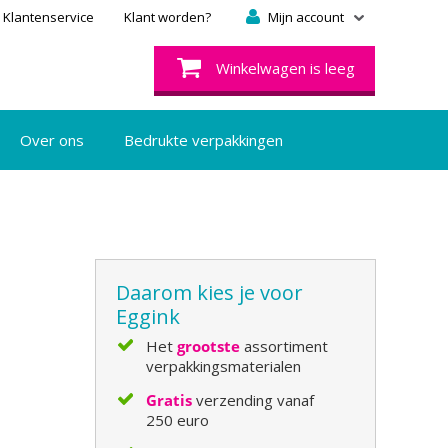
Klantenservice
Klant worden?
Mijn account
Winkelwagen is leeg
Over ons
Bedrukte verpakkingen
Daarom kies je voor
Eggink
Het
grootste
assortiment
verpakkingsmaterialen
Gratis
verzending vanaf
250 euro