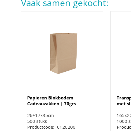
Vaak samen gekocht:
Papieren Blokbodem
Trans
Cadeauzakken | 70grs
met slu
26+17x35cm
165x
500
stuks
1000
s
Productcode:
0120206
Produc