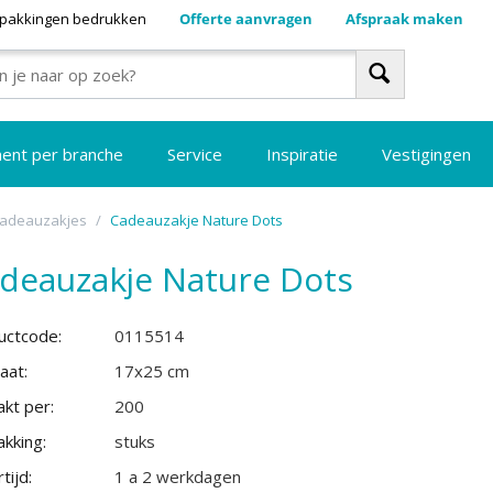
pakkingen bedrukken
Offerte aanvragen
Afspraak maken
ment per branche
Service
Inspiratie
Vestigingen
cadeauzakjes
/
Cadeauzakje Nature Dots
deauzakje Nature Dots
uctcode:
0115514
aat:
17x25 cm
kt per:
200
kking:
stuks
tijd:
1 a 2 werkdagen