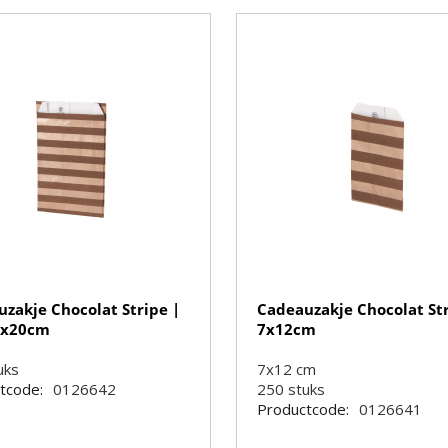
zakje Chocolat Stripe |
Cadeauzakje Chocolat Str
5x20cm
7x12cm
uks
7x12 cm
tcode:
0126642
250
stuks
Productcode:
0126641