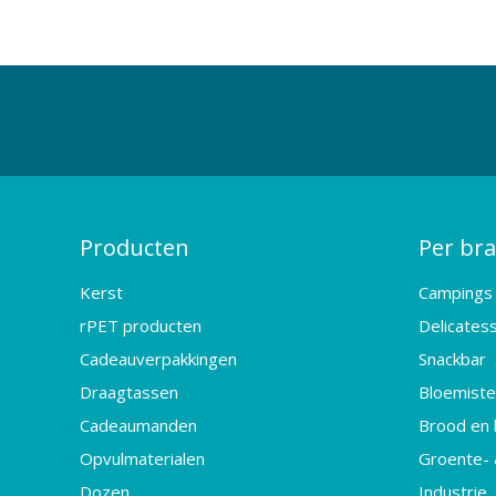
Producten
Per br
Kerst
Campings
rPET producten
Delicates
Cadeauverpakkingen
Snackbar
Draagtassen
Bloemister
Cadeaumanden
Brood en 
Opvulmaterialen
Groente- 
Dozen
Industrie