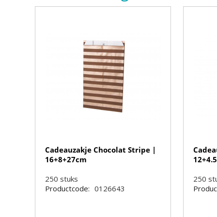
Cadeauzakje Chocolat Stripe |
Cadeau
16+8+27cm
12+4.
250
stuks
250
st
Productcode:
0126643
Produc