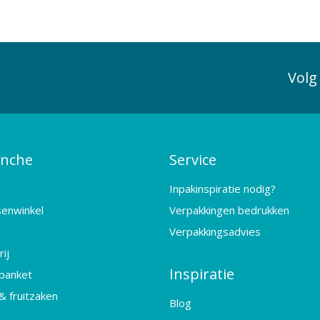
Volg
anche
Service
Inpakinspiratie nodig?
senwinkel
Verpakkingen bedrukken
Verpakkingsadvies
ij
Inspiratie
banket
& fruitzaken
Blog