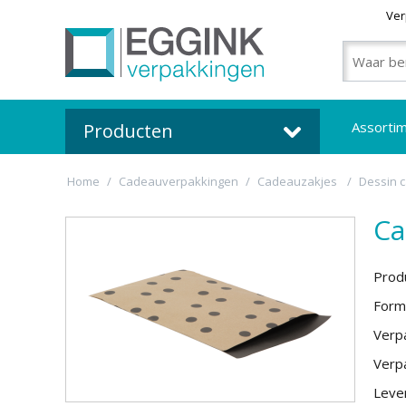
Ver
Assorti
Producten
Home
/
Cadeauverpakkingen
/
Cadeauzakjes
/
Dessin 
Ca
Prod
Form
Verpa
Verpa
Lever