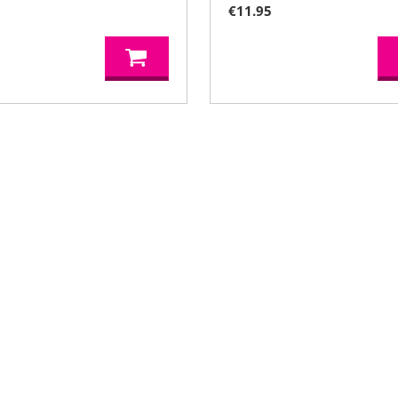
5
€
11.95