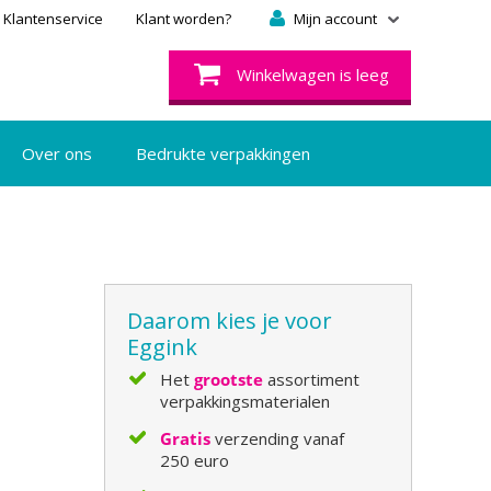
Klantenservice
Klant worden?
Mijn account
Winkelwagen is leeg
Over ons
Bedrukte verpakkingen
Daarom kies je voor
Eggink
Het
grootste
assortiment
verpakkingsmaterialen
Gratis
verzending vanaf
250 euro