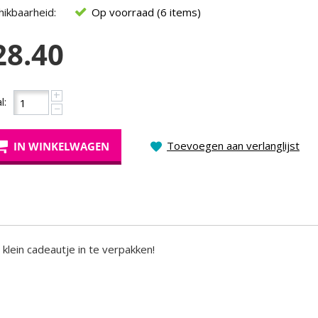
ikbaarheid:
Op voorraad (6 items)
28.40
+
l:
−
Toevoegen aan verlanglijst
IN WINKELWAGEN
lein cadeautje in te verpakken!