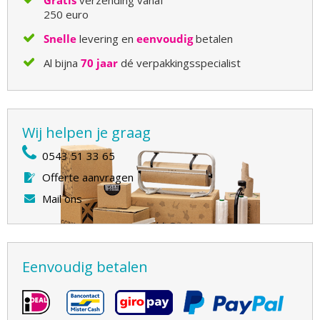
Gratis
verzending vanaf
250 euro
Snelle
levering en
eenvoudig
betalen
Al bijna
70 jaar
dé verpakkingsspecialist
Wij helpen je graag
0543 51 33 65
Offerte aanvragen
Mail ons
Eenvoudig betalen