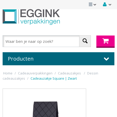
Producten
Home
/
Cadeauverpakkingen
/
Cadeauzakjes
/
Dessin
cadeauzakjes
/
Cadeauzakje Square | Zwart