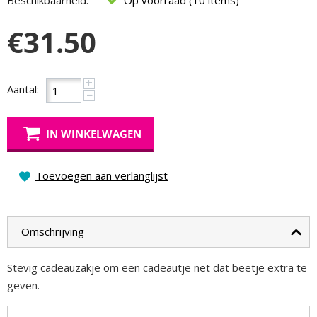
Beschikbaarheid:
Op voorraad (10 items)
€
31.50
+
Aantal:
−
IN WINKELWAGEN
Toevoegen aan verlanglijst
Omschrijving
Stevig cadeauzakje om een cadeautje net dat beetje extra te
geven.