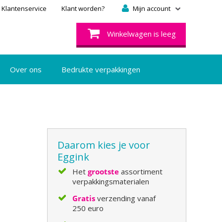
Klantenservice
Klant worden?
Mijn account
Winkelwagen is leeg
Over ons
Bedrukte verpakkingen
Daarom kies je voor
Eggink
Het
grootste
assortiment
verpakkingsmaterialen
Gratis
verzending vanaf
250 euro