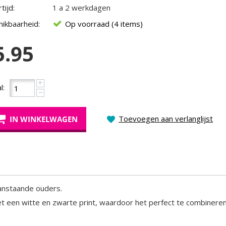
tijd:
1 a 2 werkdagen
ikbaarheid:
Op voorraad (4 items)
5.95
+
l:
−
Toevoegen aan verlanglijst
IN WINKELWAGEN
anstaande ouders.
et een witte en zwarte print, waardoor het perfect te combineren