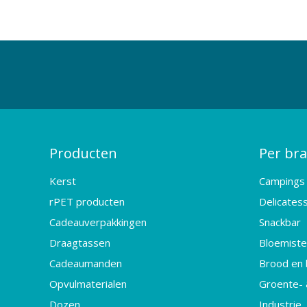
Producten
Per br
Kerst
Campings
rPET producten
Delicates
Cadeauverpakkingen
Snackbar
Draagtassen
Bloemister
Cadeaumanden
Brood en 
Opvulmaterialen
Groente- 
Dozen
Industrie