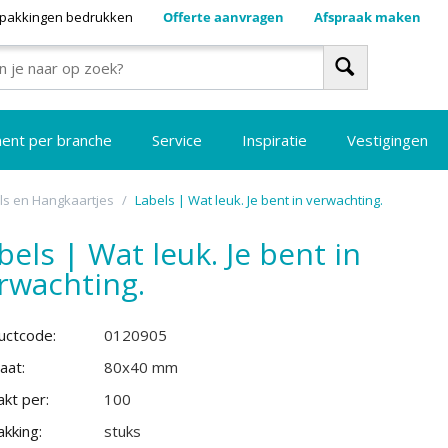
pakkingen bedrukken
Offerte aanvragen
Afspraak maken
ment per branche
Service
Inspiratie
Vestigingen
ls en Hangkaartjes
/
Labels | Wat leuk. Je bent in verwachting.
bels | Wat leuk. Je bent in
rwachting.
uctcode:
0120905
aat:
80x40 mm
kt per:
100
kking:
stuks