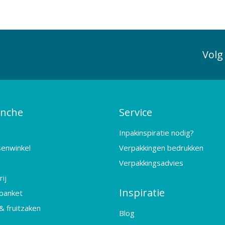
Volg
anche
Service
Inpakinspiratie nodig?
senwinkel
Verpakkingen bedrukken
Verpakkingsadvies
ij
Inspiratie
banket
& fruitzaken
Blog