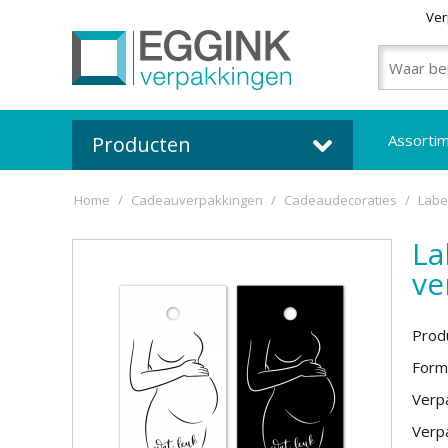
Ver
Assorti
Producten
Home
/
Cadeauverpakkingen
/
Cadeaudecoraties
/
Labe
La
ve
Prod
Form
Verpa
Verpa