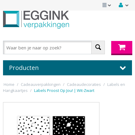
Producten
Home
/
Cadeauverpakkingen
/
Cadeaudecoraties
/
Labels en
Hangkaartjes
/
Labels Proost Op Jou! | Wit-Zwart