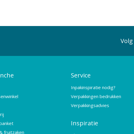
Volg
anche
Service
Inpakinspiratie nodig?
senwinkel
Verpakkingen bedrukken
Verpakkingsadvies
ij
Inspiratie
banket
& fruitzaken