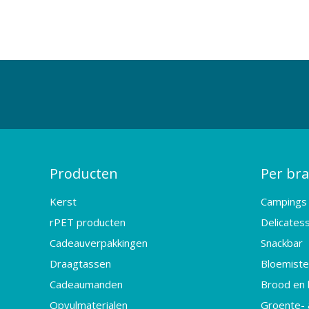
Producten
Per br
Kerst
Campings
rPET producten
Delicates
Cadeauverpakkingen
Snackbar
Draagtassen
Bloemister
Cadeaumanden
Brood en 
Opvulmaterialen
Groente- 