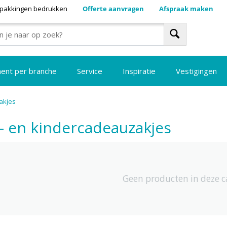
pakkingen bedrukken
Offerte aanvragen
Afspraak maken
ment per branche
Service
Inspiratie
Vestigingen
akjes
- en kindercadeauzakjes
Geen producten in deze c