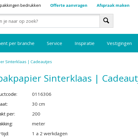
pakkingen bedrukken
Offerte aanvragen
Afspraak maken
ment per branche
Service
Inspiratie
Vestigingen
er Sinterklaas | Cadeautjes
pakpapier Sinterklaas | Cadeaut
uctcode:
0116306
aat:
30 cm
kt per:
200
kking:
meter
tijd:
1 a 2 werkdagen