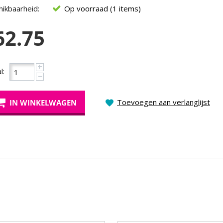
ikbaarheid:
Op voorraad (1 items)
62.75
+
l:
−
Toevoegen aan verlanglijst
IN WINKELWAGEN