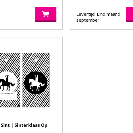
Levertijd: Eind maand
september
 Sint | Sinterklaas Op