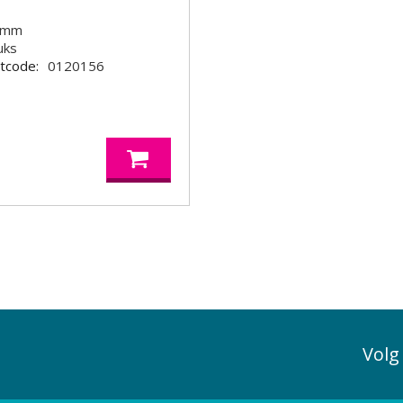
 mm
uks
tcode:
0120156
Volg