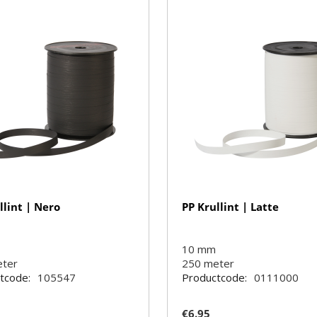
llint | Nero
PP Krullint | Latte
10 mm
eter
250
meter
tcode:
105547
Productcode:
0111000
€
6.95