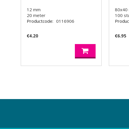
12 mm
80x40
20
meter
100
st
Productcode:
0116906
Produc
€
4.20
€
6.95