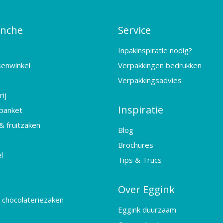
anche
Service
Inpakinspiratie nodig?
senwinkel
Verpakkingen bedrukken
Verpakkingsadvies
ij
Inspiratie
banket
& fruitzaken
Blog
Brochures
l
Tips & Trucs
Over Eggink
 chocolateriezaken
Eggink duurzaam