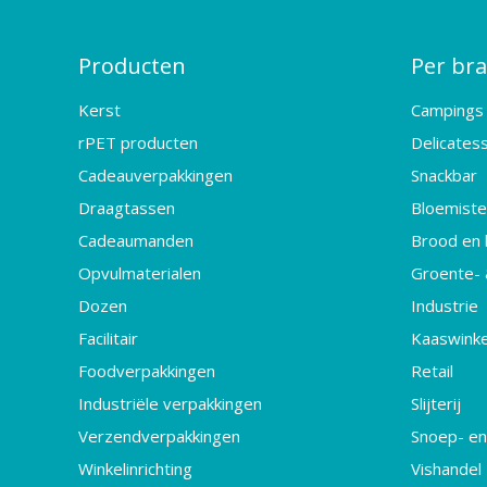
Producten
Per br
Kerst
Campings
rPET producten
Delicates
Cadeauverpakkingen
Snackbar
Draagtassen
Bloemister
Cadeaumanden
Brood en 
Opvulmaterialen
Groente- 
Dozen
Industrie
Facilitair
Kaaswinke
Foodverpakkingen
Retail
Industriële verpakkingen
Slijterij
Verzendverpakkingen
Snoep- en
Winkelinrichting
Vishandel