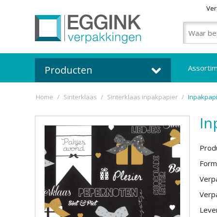
Ver
Assorti
Producten
Home
/
Sinterklaas
/
Sinterklaas inpakpapier
/
Inpakpapi
In
Prod
Form
Verpa
Verpa
Lever