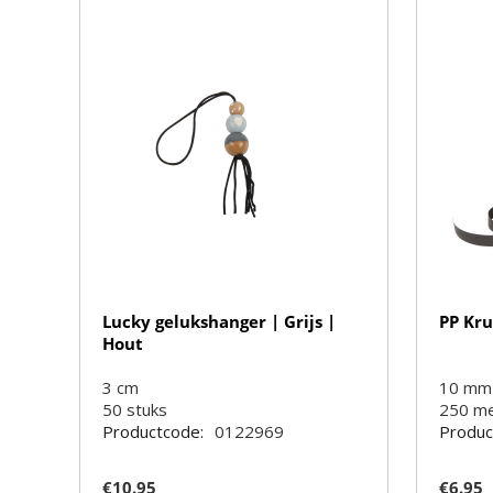
Lucky gelukshanger | Grijs |
PP Kru
Hout
3 cm
10 mm
50
stuks
250
m
Productcode:
0122969
Produc
€
10.95
€
6.95