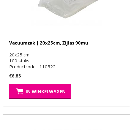
Vacuumzak | 20x25cm, Zijlas 90mu
20x25 cm
100
stuks
Productcode:
110522
€
6.83
IN WINKELWAGEN